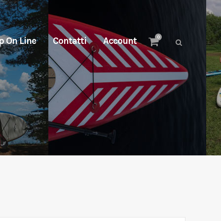
0
p On Line
Contatti
Account