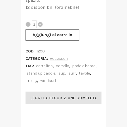
spazio.
12 disponibili (ordinabile)
Aggiungi al carrello
COD:
1290
CATEGORIA:
Accessori
TAG:
carrellino
,
carrello
,
paddle board
,
stand up paddle
,
sup
,
surf
,
tavole
,
trolley
,
windsurf
LEGGI LA DESCRIZIONE COMPLETA