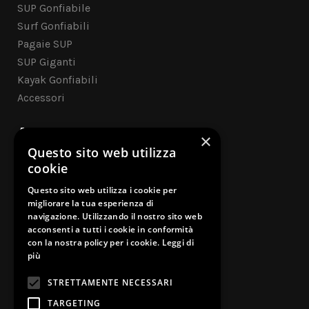
SUP Gonfiabile
Surf Gonfiabili
Pagaie SUP
SUP Giganti
Kayak Gonfiabili
Accessori
ASSISTENZA CLIENTI
×
Questo sito web utilizza
Contatti
cookie
Questo sito web utilizza i cookie per
Cookie Policy
migliorare la tua esperienza di
navigazione. Utilizzando il nostro sito web
Privacy Policy
acconsenti a tutti i cookie in conformità
con la nostra policy per i cookie.
Leggi di
Garanzia Legale
più
Risoluzione dispute on-line
STRETTAMENTE NECESSARI
TARGETING