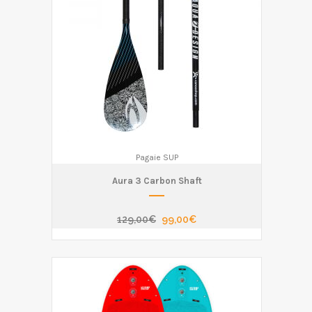
Pagaie SUP
Aura 3 Carbon Shaft
Il
Il
129,00
€
99,00
€
prezzo
prezzo
originale
attuale
era:
è:
129,00€.
99,00€.