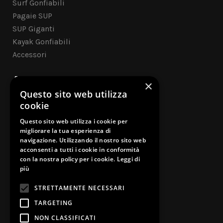
Surf Gonfiabili
Pagaie SUP
SUP Giganti
Kayak Gonfiabili
Accessori
ASSISTENZA CLIENTI
×
Questo sito web utilizza
Contatti
cookie
Questo sito web utilizza i cookie per
Cookie Policy
migliorare la tua esperienza di
navigazione. Utilizzando il nostro sito web
Privacy Policy
acconsenti a tutti i cookie in conformità
con la nostra policy per i cookie.
Leggi di
Garanzia Legale
più
Risoluzione dispute on-line
STRETTAMENTE NECESSARI
TARGETING
NON CLASSIFICATI