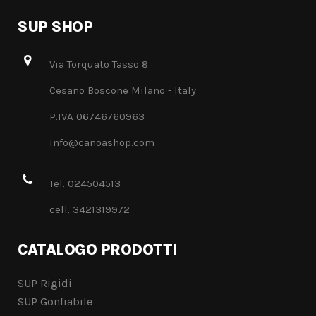
SUP SHOP
Via Torquato Tasso 8
Cesano Boscone Milano - Italy
P.IVA 06746760963
info@canoashop.com
Tel. 024504513
cell. 3421319972
CATALOGO PRODOTTI
SUP Rigidi
SUP Gonfiabile