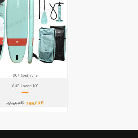
SUP Gonfiabile
SUP Lozen 10′
275,00
€
199,00
€