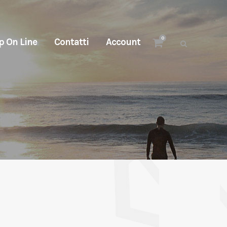
0
p On Line
Contatti
Account