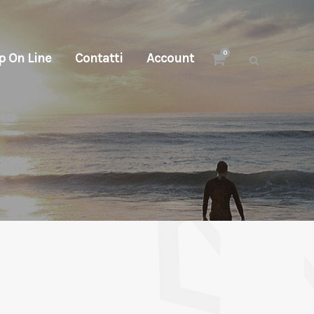
0
p On Line
Contatti
Account