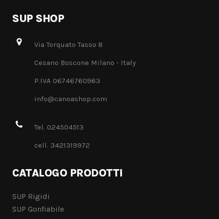
SUP SHOP
Via Torquato Tasso 8
Cesano Boscone Milano - Italy
P.IVA 06746760963
info@canoashop.com
Tel. 024504513
cell. 3421319972
CATALOGO PRODOTTI
SUP Rigidi
SUP Gonfiabile