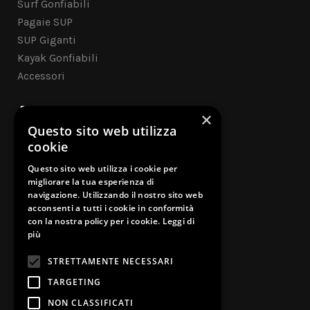
Surf Gonfiabili
Pagaie SUP
SUP Giganti
Kayak Gonfiabili
Accessori
ASSISTENZA CLIENTI
×
Questo sito web utilizza
Contatti
cookie
Questo sito web utilizza i cookie per
Cookie Policy
migliorare la tua esperienza di
navigazione. Utilizzando il nostro sito web
Privacy Policy
acconsenti a tutti i cookie in conformità
con la nostra policy per i cookie.
Leggi di
Garanzia Legale
più
Risoluzione dispute on-line
STRETTAMENTE NECESSARI
TARGETING
NON CLASSIFICATI