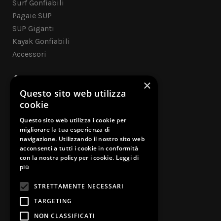
Surf Gonfiabili
Pagaie SUP
SUP Giganti
Kayak Gonfiabili
Accessori
ASSISTENZA CLIENTI
×
Questo sito web utilizza
Contatti
cookie
Questo sito web utilizza i cookie per
Cookie Policy
migliorare la tua esperienza di
navigazione. Utilizzando il nostro sito web
Privacy Policy
acconsenti a tutti i cookie in conformità
con la nostra policy per i cookie.
Leggi di
Garanzia Legale
più
Risoluzione dispute on-line
STRETTAMENTE NECESSARI
TARGETING
NON CLASSIFICATI