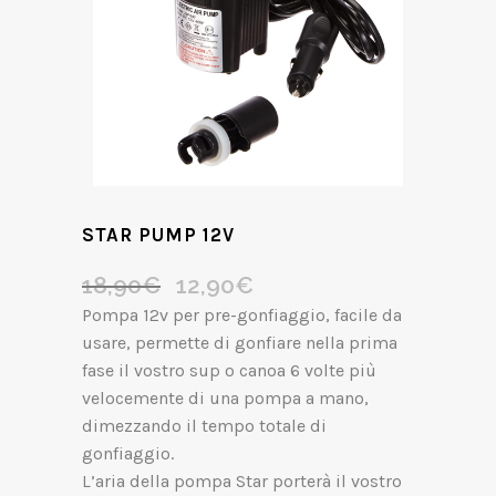
STAR PUMP 12V
18,90
€
12,90
€
Il
Il
prezzo
prezzo
Pompa 12v per pre-gonfiaggio, facile da
originale
attuale
usare, permette di gonfiare nella prima
era:
è:
fase il vostro sup o canoa 6 volte più
18,90€.
12,90€.
velocemente di una pompa a mano,
dimezzando il tempo totale di
gonfiaggio.
L’aria della pompa Star porterà il vostro