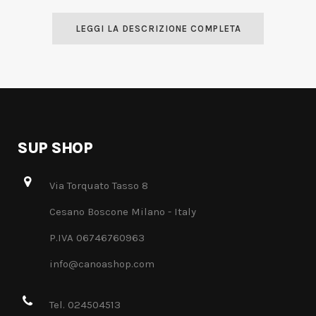
LEGGI LA DESCRIZIONE COMPLETA
SUP SHOP
Via Torquato Tasso 8
Cesano Boscone Milano - Italy
P.IVA 06746760963
info@canoashop.com
Tel. 024504513