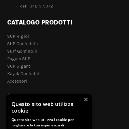
cell. 3421319972
CATALOGO PRODOTTI
SUP Rigidi
SUP Gonfiabile
Surf Gonfiabili
Pagaie SUP
SUP Giganti
Kayak Gonfiabili
Accessori
ASSISTENZA CLIENTI
×
Questo sito web utilizza
Contatti
cookie
Questo sito web utilizza i cookie per
Cookie Policy
migliorare la tua esperienza di